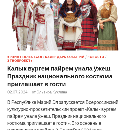
#РЦИНТЕЛЛЕКТУАЛ
/
КАЛЕНДАРЬ СОБЫТИЙ
/
НОВОСТИ
/
ЭТНОПРОЕКТЫ
Калык вургем пайрем унала ӱжеш.
Праздник национального костюма
приглашает в гости
02.07.2024
-
от
Эльвира Куклина
В Республике Марий Эл запускается Всероссийский
культурно-просветительский проект «Калык вургем
пайрем унала ӱжеш. Праздник национального
костюма приглашает в гости». Его основные
мероприятия пройдут 3-5 октября 2024 года.