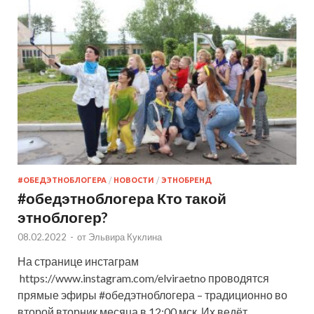
#ОБЕДЭТНОБЛОГЕРА
/
НОВОСТИ
/
ЭТНОБРЕНД
#обедэтноблогера Кто такой
этноблогер?
08.02.2022
-
от
Эльвира Куклина
На странице инстаграм
https://www.instagram.com/elviraetno проводятся
прямые эфиры #обедэтноблогера – традиционно во
второй вторник месяца в 12:00 мск. Их ведёт