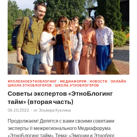
#ПОЛЕЗНОЕЭТНОБЛОГИНГ
/
МЕДИАФОРУМ
/
НОВОСТИ
/
ОНЛАЙН
ШКОЛА ЭТНОБЛОГЕРОВ
/
ШКОЛА ЭТНОБЛОГЕРОВ
Советы экспертов «ЭтноБлогинг
тайм» (вторая часть)
06.10.2022
-
от
Эльвира Куклина
Продолжаем! Делятся с вами своими советами
эксперты II межрегионального Медиафорума
«ЭтноБлогинг тайм». Тема: «Эмоции и Этноблог.