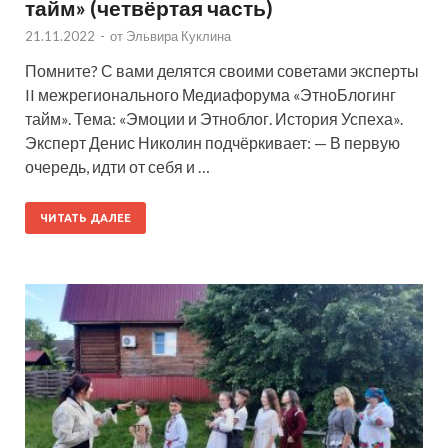
тайм» (четвёртая часть)
21.11.2022
-
от
Эльвира Куклина
Помните? С вами делятся своими советами эксперты
II межрегионального Медиафорума «ЭтноБлогинг
тайм». Тема: «Эмоции и Этноблог. История Успеха».
Эксперт Денис Николин подчёркивает: — В первую
очередь, идти от себя и …
ЧИТАТЬ ДАЛЕЕ