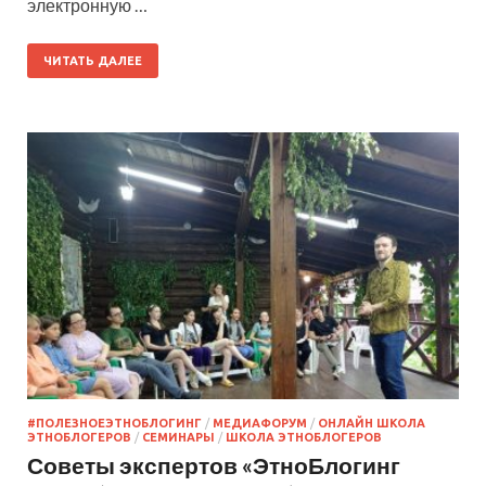
электронную …
ЧИТАТЬ ДАЛЕЕ
#ПОЛЕЗНОЕЭТНОБЛОГИНГ
/
МЕДИАФОРУМ
/
ОНЛАЙН ШКОЛА
ЭТНОБЛОГЕРОВ
/
СЕМИНАРЫ
/
ШКОЛА ЭТНОБЛОГЕРОВ
Советы экспертов «ЭтноБлогинг