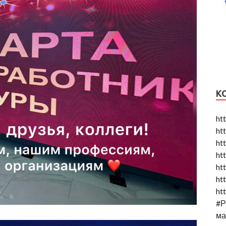
К
ht
ht
ht
ht
ht
ht
htt
#
ма