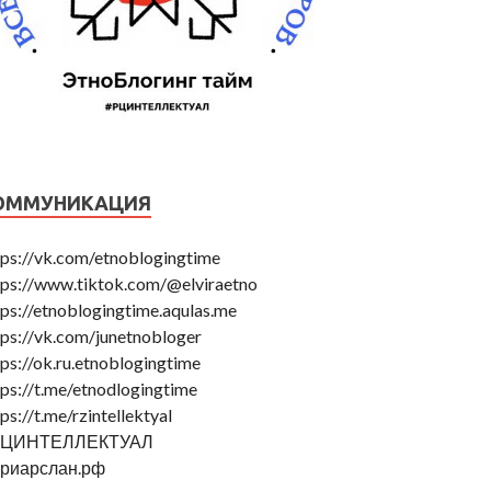
ОММУНИКАЦИЯ
tps://vk.com/etnoblogingtime
tps://www.tiktok.com/@elviraetno
tps://etnoblogingtime.aqulas.me
tps://vk.com/junetnobloger
tps://ok.ru.etnoblogingtime
tps://t.me/etnodlogingtime
ps://t.me/rzintellektyal
РЦИНТЕЛЛЕКТУАЛ
риарслан.рф