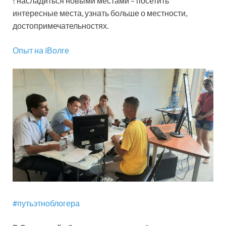
! насладиться новыми местами – посетить
интересные места, узнать больше о местности,
достопримечательностях.
Опыт на iВолге
#путьэтноблогера