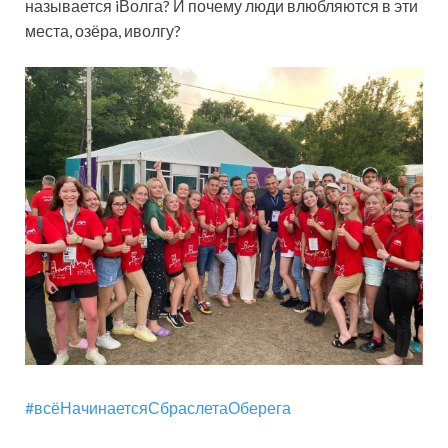
называется iВолга? И почему люди влюбляются в эти
места, озёра, иволгу?
#всёНачинаетсяСбраслетаОберега